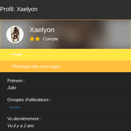
êtes
Profil: Xaelyon
ici :
Xaelyon
Compte
Profil
Historique des messages
Prénom :
Julio
Groupes d’utilisateurs :
Membre
Vu dernièrement :
Vu il y a 2 ans