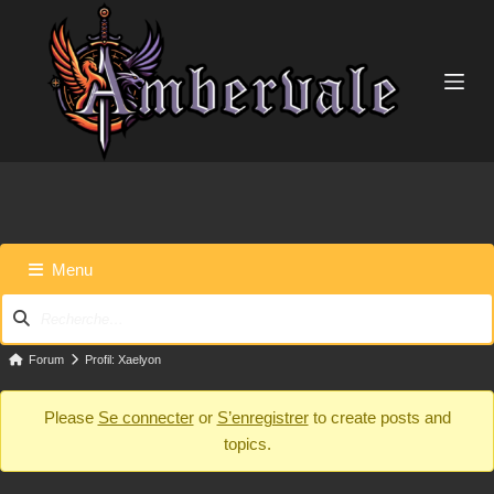
P
a
s
s
e
r
a
u
c
o
n
t
e
Menu
n
u
Navigation
du
forum
Fil
Forum
Profil: Xaelyon
d’Ariane
Please
Se connecter
or
S’enregistrer
to create posts and
du
topics.
forum –
Vous