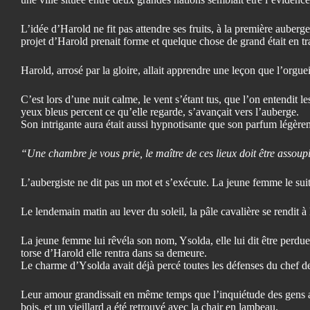
L’idée d’Harold ne fit pas attendre ses fruits, à la première auberg
projet d’Harold prenait forme et quelque chose de grand était en tra
Harold, arrosé par la gloire, allait apprendre une leçon que l’orgu
C’est lors d’une nuit calme, le vent s’étant tus, que l’on entendit 
yeux bleus percent ce qu’elle regarde, s’avançait vers l’auberge.
Son intrigante aura était aussi hypnotisante que son parfum légèreme
“Une chambre je vous prie, le maître de ces lieux doit être assoup
L’aubergiste ne dit pas un mot et s’exécute. La jeune femme le suit,
Le lendemain matin au lever du soleil, la pâle cavalière se rendit à
La jeune femme lui rêvéla son nom, Ysolda, elle lui dit être perd
torse d’Harold elle rentra dans sa demeure.
Le charme d’Ysolda avait déjà percé toutes les défenses du chef de 
Leur amour grandissait en même temps que l’inquiétude des gens alo
bois, et un vieillard a été retrouvé avec la chair en lambeau.