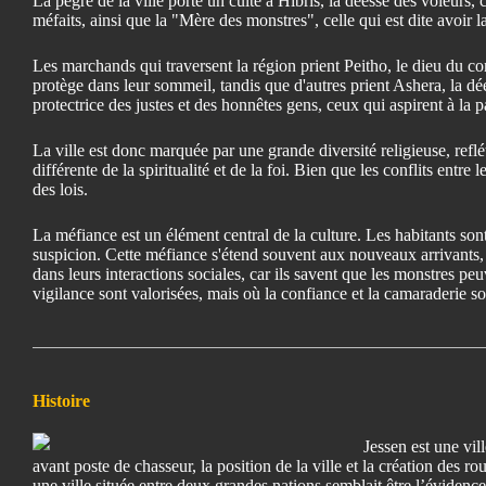
La pègre de la ville porte un culte à Hibris, la déesse des voleurs,
méfaits, ainsi que la "Mère des monstres", celle qui est dite avoir l
Les marchands qui traversent la région prient Peitho, le dieu du com
protège dans leur sommeil, tandis que d'autres prient Ashera, la dé
protectrice des justes et des honnêtes gens, ceux qui aspirent à la pa
La ville est donc marquée par une grande diversité religieuse, reflé
différente de la spiritualité et de la foi. Bien que les conflits entre
des lois.
La méfiance est un élément central de la culture. Les habitants son
suspicion. Cette méfiance s'étend souvent aux nouveaux arrivants, q
dans leurs interactions sociales, car ils savent que les monstres pe
vigilance sont valorisées, mais où la confiance et la camaraderie so
Histoire
Jessen est une vil
avant poste de chasseur, la position de la ville et la création des r
une ville située entre deux grandes nations semblait être l’éviden