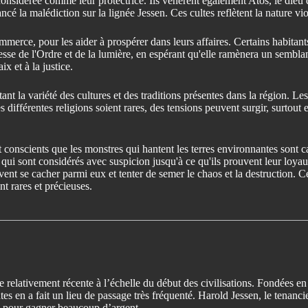
 considérée comme leur protectrice. Ils vénèrent également Atos, le dieu d
ancé la malédiction sur la lignée Jessen. Ces cultes reflètent la nature v
merce, pour les aider à prospérer dans leurs affaires. Certains habitants
esse de l'Ordre et de la lumière, en espérant qu'elle ramènera un sembl
ix et à la justice.
tant la variété des cultures et des traditions présentes dans la région. L
 les différentes religions soient rares, des tensions peuvent surgir, surtou
t conscients que les monstres qui hantent les terres environnantes sont c
ui sont considérés avec suspicion jusqu'à ce qu'ils prouvent leur loyau
uvent se cacher parmi eux et tenter de semer le chaos et la destruction. C
nt rares et précieuses.
le relativement récente à l’échelle du début des civilisations. Fondées e
outes en a fait un lieu de passage très fréquenté. Harold Jessen, le tenanc
ce pour gagner beaucoup d’argent.