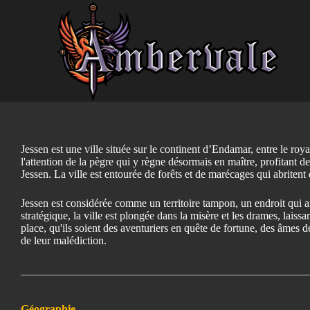
P
a
s
s
e
r
a
u
c
o
n
Jessen est une ville située sur le continent d’Endamar, entre le roya
t
l'attention de la pègre qui y règne désormais en maître, profitant d
e
Jessen. La ville est entourée de forêts et de marécages qui abriten
n
u
Jessen est considérée comme un territoire tampon, un endroit qui ar
stratégique, la ville est plongée dans la misère et les drames, laiss
place, qu'ils soient des aventuriers en quête de fortune, des âmes 
de leur malédiction.
Géographie