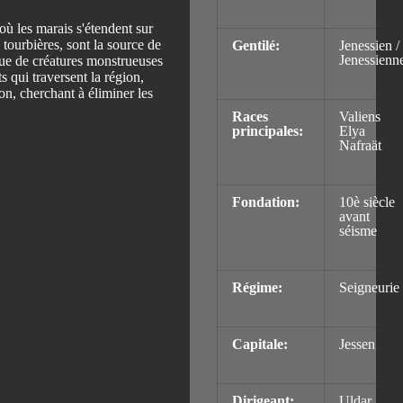
 où les marais s'étendent sur
 tourbières, sont la source de
Gentilé:
Jenessien /
Jenessienn
que de créatures monstrueuses
 qui traversent la région,
on, cherchant à éliminer les
Races
Valiens
principales:
Elya
Nafraät
Fondation:
10è siècle
avant
séisme
Régime:
Seigneurie
Capitale:
Jessen
Dirigeant:
Uldar