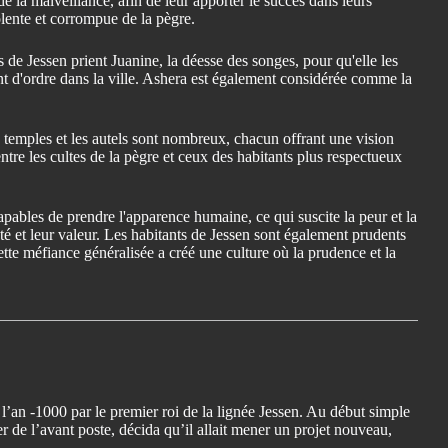
e la malveillance, afin de leur apporter le succès dans leurs
iolente et corrompue de la pègre.
 de Jessen prient Juanine, la déesse des songes, pour qu'elle les
ant d'ordre dans la ville. Ashera est également considérée comme la
es temples et les autels sont nombreux, chacun offrant une vision
t entre les cultes de la pègre et ceux des habitants plus respectueux
apables de prendre l'apparence humaine, ce qui suscite la peur et la
té et leur valeur. Les habitants de Jessen sont également prudents
ette méfiance généralisée a créé une culture où la prudence et la
n l’an -1000 par le premier roi de la lignée Jessen. Au début simple
ier de l’avant poste, décida qu’il allait mener un projet nouveau,