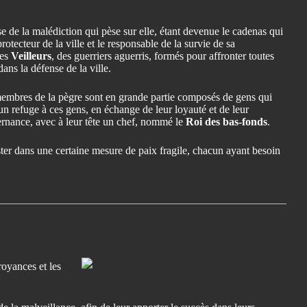
use de la malédiction qui pèse sur elle, étant devenue le cadenas qui
ecteur de la ville et le responsable de la survie de sa
les
Veilleurs
, des guerriers aguerris, formés pour affronter toutes
dans la défense de la ville.
 membres de la pègre sont en grande partie composés de gens qui
 un refuge à ces gens, en échange de leur loyauté et de leur
ernance, avec à leur tête un chef, nommé le
Roi des bas-fonds
.
xister dans une certaine mesure de paix fragile, chacun ayant besoin
royances et les