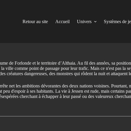
Retour au site
Accueil
Univers
Systèmes de j
ume de Forlonde et le territoire d’Althaia. Au fil des années, sa position 
e la ville comme point de passage pour leur trafic. Mais ce n'est pas la 
t des créatures dangereuses, des monstres qui rôdent la nuit et attaquent
rête net les ambitions dévorantes des deux nations voisines. Pourtant, m
ant peu d'espoir à ses habitants. La vie à Jessen est rude, mais certains p
désespérées cherchant à échapper à leur passé ou des valeureux cherchant