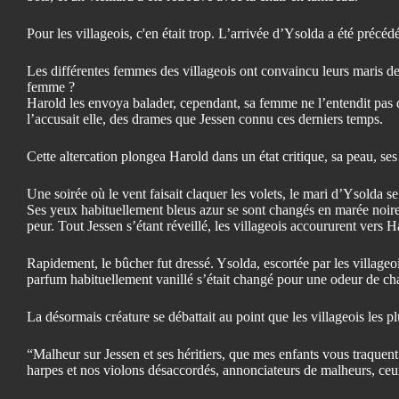
Pour les villageois, c'en était trop. L’arrivée d’Ysolda a été précé
Les différentes femmes des villageois ont convaincu leurs maris de p
femme ?
Harold les envoya balader, cependant, sa femme ne l’entendit pas d
l’accusait elle, des drames que Jessen connu ces derniers temps.
Cette altercation plongea Harold dans un état critique, sa peau, se
Une soirée où le vent faisait claquer les volets, le mari d’Ysolda se
Ses yeux habituellement bleus azur se sont changés en marée noire, s
peur. Tout Jessen s’étant réveillé, les villageois accoururent ver
Rapidement, le bûcher fut dressé. Ysolda, escortée par les villageo
parfum habituellement vanillé s’était changé pour une odeur de c
La désormais créature se débattait au point que les villageois les pl
“Malheur sur Jessen et ses héritiers, que mes enfants vous traquent 
harpes et nos violons désaccordés, annonciateurs de malheurs, ce