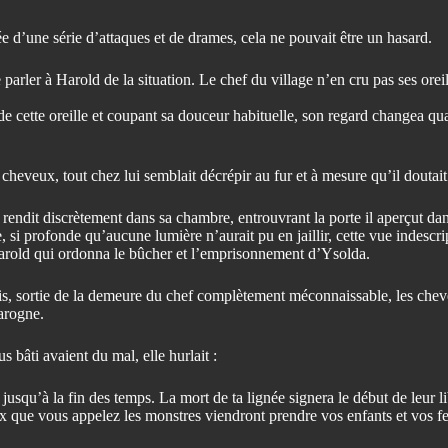
dée d’une série d’attaques et de drames, cela ne pouvait être un hasard.
arler à Harold de la situation. Le chef du village n’en cru pas ses oreill
e cette oreille et coupant sa douceur habituelle, son regard changea q
s cheveux, tout chez lui semblait décrépir au fur et à mesure qu’il douta
 rendit discrètement dans sa chambre, entrouvrant la porte il aperçut dans
i profonde qu’aucune lumière n’aurait pu en jaillir, cette vue indescript
s Harold qui ordonna le bûcher et l’emprisonnement d’Ysolda.
is, sortie de la demeure du chef complètement méconnaissable, les cheveux
harogne.
us bâti avaient du mal, elle hurlait :
jusqu’à la fin des temps. La mort de ta lignée signera le début de leur l
ux que vous appelez les monstres viendront prendre vos enfants et vos 