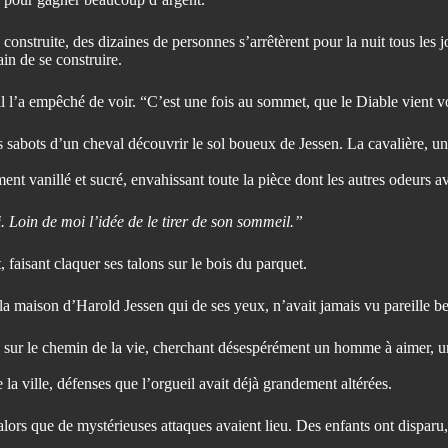
e construite, des dizaines de personnes s’arrêtèrent pour la nuit tous les
in de se construire.
eil l’a empêché de voir. “C’est une fois au sommet, que le Diable vient 
les sabots d’un cheval découvrir le sol boueux de Jessen. La cavalière, u
nt vanillé et sucré, envahissant toute la pièce dont les autres odeurs av
i. Loin de moi l’idée de le tirer de son sommeil.”
 faisant claquer ses talons sur le bois du parquet.
 la maison d’Harold Jessen qui de ses yeux, n’avait jamais vu pareille b
ue sur le chemin de la vie, cherchant désespérément un homme à aimer, u
la ville, défenses que l’orgueil avait déjà grandement altérées.
rs que de mystérieuses attaques avaient lieu. Des enfants ont disparu, 