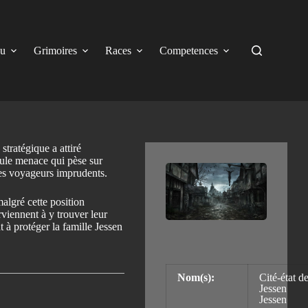
eu
Grimoires
Races
Competences
stratégique a attiré
seule menace qui pèse sur
 les voyageurs imprudents.
algré cette position
arviennent à y trouver leur
 à protéger la famille Jessen
Nom(s):
Cité-état d
Jessen
Jessen