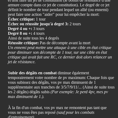
et doit faire un jet de constitution (le bonus de résistance d'une
armure compte dans ce jet de constitution). Le degré de ce jet
définit le nombre de tour pendant lequel un allié (ou ennemi)
peut faire une action "aider" pour lui empêcher la mort:
Échec critique:
1 tour
Échec ou réussite jusqu'à degré 3:
2 tours
Degré 4 ou +:
3 tours
Degré 8 ou +:
4 tours
Ainsi de suite tous les 4 degrés
Réussite critique:
Pas de décompte avant la mort
Un ennemi peut mettre une attaque à une cible en état critique
pour diminuer son décompte de 1 tour, sur une cible en état
critique qui avait fait une RC, ce dernier doit alors relancer un
jet de résistance.
Subir des dégâts en combat
diminue également
temporairement votre nombre de pv maximum: Chaque fois que
vous subissez des dégâts, vos pv max diminuent de 1
supplémentaire aux tranches de 3/5/7/9/11/... (Ainsi de suite tous
les 2 dégâts) dégâts subis
(Par exemple: Je perd 4pv, mes pv
max diminuent de 1.).
À la fin d'un combat, vos pv max ne remontent pas tant que
vous ne vous êtes pas reposé
(sauf pour les combats
d'entrainement)