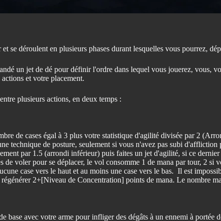
et se déroulent en plusieurs phases durant lesquelles vous pourrez, dépen
dé un jet de dé pour définir l'ordre dans lequel vous jouerez, vous, v
actions et votre placement.
entre plusieurs actions, en deux temps :
e de cases égal à 3 plus votre statistique d'agilité divisée par 2 (Arro
ne technique de posture, seulement si vous n'avez pas subi d'affliction 
ent par 1.5 (arrondi inférieur) puis faites un jet d'agilité, si ce dernier
es de voler pour se déplacer, le vol consomme 1 de mana par tour, 2 si v
ucune case vers le haut et au moins une case vers le bas. Il est impossi
e régénérer 2+[Niveau de Concentration] points de mana. Le nombre maxim
e base avec votre arme pour infliger des dégâts à un ennemi à portée de