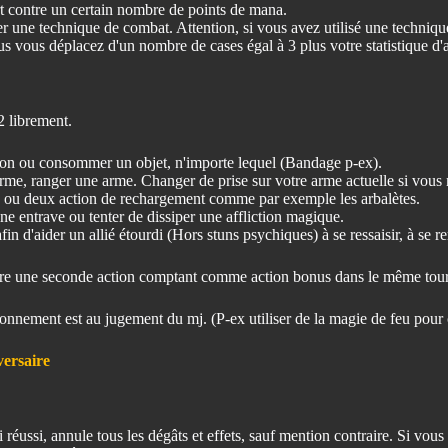
t contre un certain nombre de points de mana.
r une technique de combat. Attention, si vous avez utilisé une technique
us vous déplacez d'un nombre de cases égal à 3 plus votre statistique d'ag
2 librement.
on ou consommer un objet, n'importe lequel (Bandage p-ex).
e, ranger une arme. Changer de prise sur votre arme actuelle si vous 
e ou deux action de rechargement comme par exemple les arbalètes.
une entrave ou tenter de dissiper une affliction magique.
n d'aider un allié étourdi (Hors stuns psychiques) à se ressaisir, à se re
Faire une seconde action comptant comme action bonus dans le même to
tionnement est au jugement du mj. (P-ex utiliser de la magie de feu pour
versaire
, si réussi, annule tous les dégâts et effets, sauf mention contraire. Si