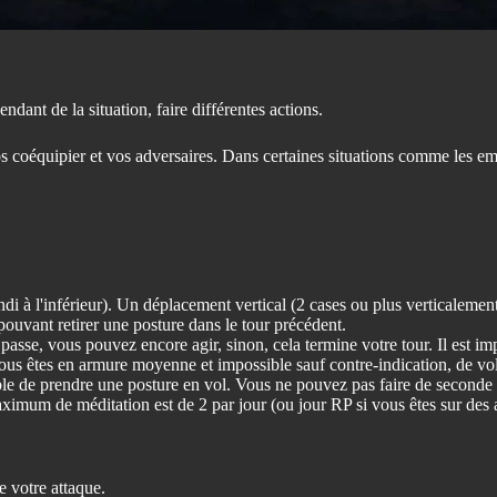
dant de la situation, faire différentes actions.
os coéquipier et vos adversaires. Dans certaines situations comme les 
ndi à l'inférieur). Un déplacement vertical (2 cases ou plus verticaleme
pouvant retirer une posture dans le tour précédent.
 passe, vous pouvez encore agir, sinon, cela termine votre tour. Il est im
ous êtes en armure moyenne et impossible sauf contre-indication, de vole
ble de prendre une posture en vol. Vous ne pouvez pas faire de seconde ac
um de méditation est de 2 par jour (ou jour RP si vous êtes sur des an
 votre attaque.