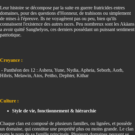
Leur histoire se décompose par la suite en guerre fratricides entres
domaines, pour des questions d'Honneur, de trahisons ou simplement
de mises à l'épreuve. Ils ne voyagèrent pas ou peu, bien qu'ils
connaissent l'existence des autres races. Peu nombreux sont les Akäans
a avoir quitté Sanghelyos, ces derniers possédant un puissant sentiment
patriotique.
Croyance :
- Panthéon des 12 : Ashera, Yune, Nydia, Apheia, Seborh, Aorh,
Hibris, Melawin, Atos, Peitho, Dephter, Kithar
Culture :
Style de vie, fonctionnement & hiérarchie
Chaque clan est composé de plusieurs familles, ou lignées, et possède
un domaine, qui constitue une propriété plus ou moins grande. Le clan
porte le nom de sa famille principale. Plusieurs domaines peuvent se