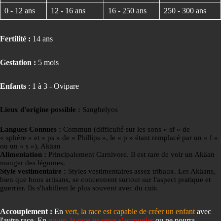
0 - 12 ans
12 - 16 ans
16 - 250 ans
250 - 300 ans
Fertilité :
14 ans
Gestation :
5 mois
Enfants
: 1 à 3 - Ovipare
Lieux d'origine possible :
Sanghelyos
Langues Connues :
Commun (difficulté sur les sons « sf » de
« sphère » et « ps » de « Phillips », le « p » étant remplacé par un « f »
ou un « s »), Akäan
Alimentation :
Principalement Carnivore. Il est rare de voir un Akäan
manger des légumes.
Style vestimentaire :
Styles vestimentaires assez tribaux. Les Akäans,
bien que bons artisans, se concentrent surtout sur l'aspect pratique et
guerrier. Ils s'habillent le plus souvent avec du cuir.
Accouplement :
En
vert, la race est capable de créer un enfant
avec
l'autre race. En
rouge, la race ne peux s'accoupler
ou ne pourra