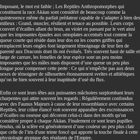
Imposant, le mot est faible ; Les Reptiles Anthropomorphes qui
constituent la race Akäan sont considéré de beaucoup comme la
quintessence même du parfait prédateur capable de s’adapter à bien des
milieux : Grand, muscler, résilient et tenace au possible. Leurs corps
couvert d’écailles allant du brun, au violet en passant par le vert ainsi
que les imposantes épaules aux omoplates accentués tout comme la
queue courte qui réside dans leur dos ou les courtes griffes qui
remplacent leurs ongles font largement témoignage de leur lien de
parenté aux Draconis dont ils ont évolués. Très souvent haut de taille et
large de carrure, les femelles de leur espèce sont un peu moins
imposantes que les mâles mais disposent d’une queue un peu plus
longue pour compenser cette perte : Ce qui n’empêche pas aux deux
sexes de témoigner de silhouettes étonnamment sveltes et athlétiques
qu’on lie bien souvent à leur inaptitude d’usé du flux.
Enfin ce sont leurs têtes aux puissantes mâchoires surplombant leurs
charpentes qui attire souvent les regards ; Régulièrement confondus
avec des Faunus Majeurs à cause de leur ressemblance avec certains
Reptiles, leur crâne élancé voit souvent apparaître des excroissances
d’écailles ou osseuse qui décorent celui-ci dans des motifs qu'on
considère propre à chaque Akäan. Finalement ce sont leurs pupilles
fendus, où la sclère est généralement d’une couleur un peu plus clair
que celle de l’iris d'une teinte foncé qui apporte la touche finale à cette
physiologie atypique des résidants de l'Empire.