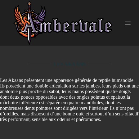
P
a
s
s
e
r
a
u
c
o
n
LES AKAÄNS
t
e
n
Les Akaäns présentent une apparence générale de reptile humanoïde.
u
Ils possèdent une double articulation sur les jambes, leurs pieds ont une
anatomie plus proche du sabot, leurs mains possèdent quatre doigts
dont deux pouces opposables avec des ongles pointus et épais,et la
mâchoire inférieure est séparée en quatre mandibules, dont les
nombreuses dents pointues sont dirigées vers l’intérieur. Ils n’ont pas
d’oreilles, mais disposent d’une bonne ouïe et surtout d’un sens olfactif
très performant, sensible aux odeurs et phéromones.