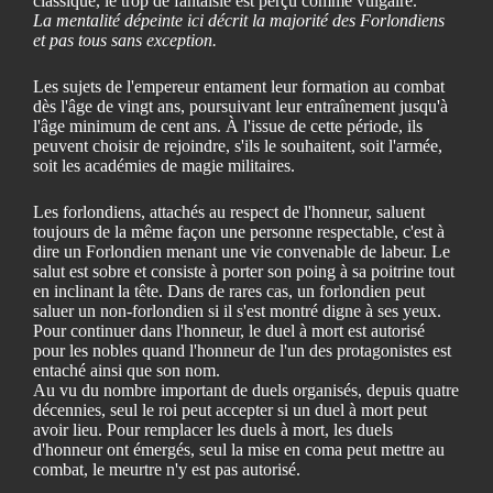
classique, le trop de fantaisie est perçu comme vulgaire.
La mentalité dépeinte ici décrit la majorité des Forlondiens
et pas tous sans exception.
Les sujets de l'empereur entament leur formation au combat
dès l'âge de vingt ans, poursuivant leur entraînement jusqu'à
l'âge minimum de cent ans. À l'issue de cette période, ils
peuvent choisir de rejoindre, s'ils le souhaitent, soit l'armée,
soit les académies de magie militaires.
Les forlondiens, attachés au respect de l'honneur, saluent
toujours de la même façon une personne respectable, c'est à
dire un Forlondien menant une vie convenable de labeur. Le
salut est sobre et consiste à porter son poing à sa poitrine tout
en inclinant la tête. Dans de rares cas, un forlondien peut
saluer un non-forlondien si il s'est montré digne à ses yeux.
Pour continuer dans l'honneur, le duel à mort est autorisé
pour les nobles quand l'honneur de l'un des protagonistes est
entaché ainsi que son nom.
Au vu du nombre important de duels organisés, depuis quatre
décennies, seul le roi peut accepter si un duel à mort peut
avoir lieu. Pour remplacer les duels à mort, les duels
d'honneur ont émergés, seul la mise en coma peut mettre au
combat, le meurtre n'y est pas autorisé.