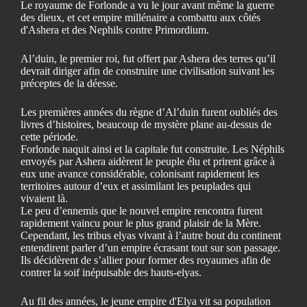
Le royaume de Forlonde a vu le jour avant même la guerre
des dieux, et cet empire millénaire a combattu aux côtés
d'Ashera et des Nephils contre Primordium.
Al’duin, le premier roi, fut offert par Ashera des terres qu’il
devrait diriger afin de construire une civilisation suivant les
préceptes de la déesse.
Les premières années du règne d’Al’duin furent oubliés des
livres d’histoires, beaucoup de mystère plane au-dessus de
cette période.
Forlonde naquit ainsi et la capitale fut construite. Les Néphils
envoyés par Ashera aidèrent le peuple élu et prirent grâce à
eux une avance considérable, colonisant rapidement les
territoires autour d’eux et assimilant les peuplades qui
vivaient là.
Le peu d’ennemis que le nouvel empire rencontra furent
rapidement vaincu pour le plus grand plaisir de la Mère.
Cependant, les tribus elyas vivant à l’autre bout du continent
entendirent parler d’un empire écrasant tout sur son passage.
Ils décidèrent de s’allier pour former des royaumes afin de
contrer la soif inépuisable des hauts-elyas.
Au fil des années, le jeune empire d'Elya vit sa population