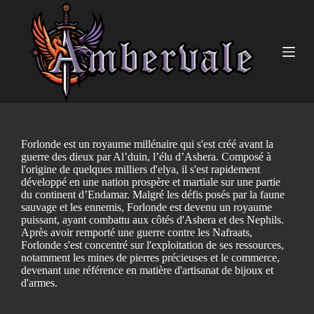
P
a
s
s
e
r
a
u
c
o
n
Forlonde est un royaume millénaire qui s'est créé avant la
t
guerre des dieux par Al’duin, l’élu d’Ashera. Composé à
e
l'origine de quelques milliers d'elya, il s'est rapidement
n
développé en une nation prospère et martiale sur une partie
u
du continent d’Endamar. Malgré les défis posés par la faune
sauvage et les ennemis, Forlonde est devenu un royaume
puissant, ayant combattu aux côtés d'Ashera et des Nephils.
Après avoir remporté une guerre contre les Nafraats,
Forlonde s'est concentré sur l'exploitation de ses ressources,
notamment les mines de pierres précieuses et le commerce,
devenant une référence en matière d'artisanat de bijoux et
d'armes.