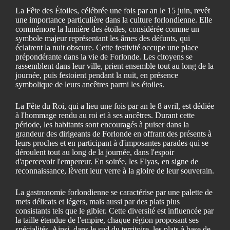
La Fête des Étoiles, célébrée une fois par an le 15 juin, revêt
une importance particulière dans la culture forlondienne. Elle
commémore la lumière des étoiles, considérée comme un
symbole majeur représentant les âmes des défunts, qui
éclairent la nuit obscure. Cette festivité occupe une place
prépondérante dans la vie de Forlonde. Les citoyens se
rassemblent dans leur ville, prient ensemble tout au long de la
journée, puis festoient pendant la nuit, en présence
symbolique de leurs ancêtres parmi les étoiles.
La Fête du Roi, qui a lieu une fois par an le 8 avril, est dédiée
à l'hommage rendu au roi et à ses ancêtres. Durant cette
période, les habitants sont encouragés à puiser dans la
grandeur des dirigeants de Forlonde en offrant des présents à
leurs proches et en participant à d'imposantes parades qui se
déroulent tout au long de la journée, dans l'espoir
d'apercevoir l'empereur. En soirée, les Elyas, en signe de
reconnaissance, lèvent leur verre à la gloire de leur souverain.
La gastronomie forlondienne se caractérise par une palette de
mets délicats et légers, mais aussi par des plats plus
consistants tels que le gibier. Cette diversité est influencée par
la taille étendue de l'empire, chaque région proposant ses
spécialités. Ainsi, dans le sud du territoire, les plats à base de