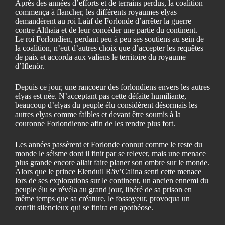
Après des années d’efforts et de terrains perdus, la coalition
commença à flancher, les différents royaumes elyas
demandèrent au roi Laüf de Forlonde d’arrêter la guerre
contre Althaia et de leur concéder une partie du continent.
Le roi Forlondien, perdant peu à peu ses soutiens au sein de
la coalition, n’eut d’autres choix que d’accepter les requêtes
de paix et accorda aux valiens le territoire du royaume
d’Iflenör.
Depuis ce jour, une rancoeur des forlondiens envers les autres
elyas est née. N’acceptant pas cette défaite humiliante,
beaucoup d’elyas du peuple élu considèrent désormais les
autres elyas comme faibles et devant être soumis à la
couronne Forlondienne afin de les rendre plus fort.
Les années passèrent et Forlonde connut comme le reste du
monde le séisme dont il finit par se relever, mais une menace
plus grande encore allait faire planer son ombre sur le monde.
Alors que le prince Elenduil Räv’Calina senti cette menace
lors de ses explorations sur le continent, un ancien ennemi du
peuple élu se révéla au grand jour, libéré de sa prison en
même temps que sa créature, le fossoyeur, provoqua un
conflit silencieux qui se finira en apothéose.