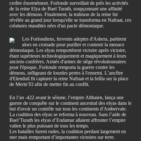
croître énormément. Forlonde surveillait de près les activités
de la reine Elya de Bael Turath, soupçonnant une affinité
avec les démons. Finalement, la trahison de la reine fut
révélée au grand jour lorsqu'elle se transforma en Nafraat, ces
créatures maudites nées d'un pacte démoniaque.
Les Forlondiens, fervents adeptes d'Ashera, partirent
alors en croisade pour purifier et contenir la menace
démoniaque. Les elyas remportèrent victoire après victoire,
étant supérieurs technologiquement et magiquement à leurs
anciens confrères. Armés d'armes de siège révolutionnaires
pour l'époque, Forlonde remporta la guerre contre les
démons, infligeant de lourdes pertes à l'ennemi. L’ancêtre
d'Elenduil fit capturer la reine Nafraat et la brûla sur la place
de Merin’El afin de mettre fin au conflit.
En l’an -422 avant le séisme, l’empire Althaien, lança une
guerre de conquête sur le continent ancestral des elyas dans le
but d'avoir un contrôle sur tous les continents d'Ambervale.
La coalition des elyas se reforma à nouveau. Sans l’aide de
Bael’Turath les elyas d’Endamar allaient affronter l’empire
valien le plus puissant de tous les temps.
Les batailles furent rudes, la coalition perdant largement en
mer mais remportant d’importantes victoires sur terre.