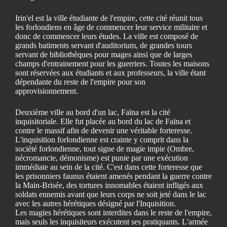
Irin'el est la ville étudiante de l'empire, cette cité réunit tous
les forlondiens en âge de commencer leur service militaire et
donc de commencer leurs études. La ville est composé de
grands batiments servant d'auditorium, de grandes tours
servant de bibliothèques pour mages ainsi que de larges
champs d'entrainement pour les guerriers. Toutes les maisons
sont réservées aux étudiants et aux professeurs, la ville étant
dépendante du reste de l'empire pour son
approvisionnement.
Deuxième ville au bord d'un lac, Faïna est la cité
inquisitoriale. Elle fut placée au bord du lac de Faïna et
contre le massif afin de devenir une véritable forteresse.
L'inquisition forlondienne est crainte y comprit dans la
société forlondienne, tout signe de magie impie (Ombre,
nécromancie, démonisme) est punie par une exécution
immédiate au sein de la cité. C'est dans cette forteresse que
les prisonniers faunus étaient amenés pendant la guerre contre
la Main-Brisée, des tortures innomables étaient infligés aux
soldats ennemis avant que leurs corps ne soit jeté dans le lac
avec les autres hérétiques désigné par l'Inquisition.
Les magies hérétiques sont interdites dans le reste de l'empire,
mais seuls les inquisiteurs exécutent ses pratiquants. L'armée